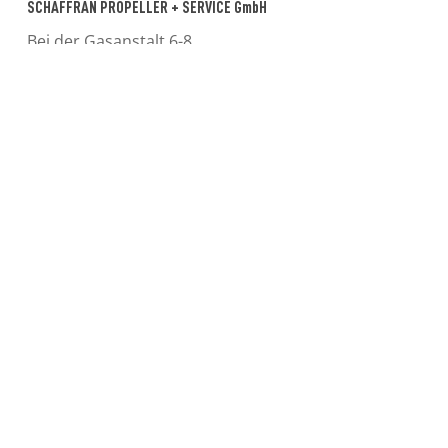
SCHAFFRAN PROPELLER + SERVICE GmbH
Bei der Gasanstalt 6-8
23560 Lübeck
Handelsregister: HRB 4099
Registergericht: Amtsgericht Lübeck
Vertreten durch:
Stefan Lange
Kontakt
Telefon: 0451 – 5 83 23-0
Telefax: 0451 – 5 83 23-23
E-Mail: info@schaffran-propeller.de
Umsatzsteuer-ID
Umsatzsteuer-Identifikationsnummer gemäß § 27 a